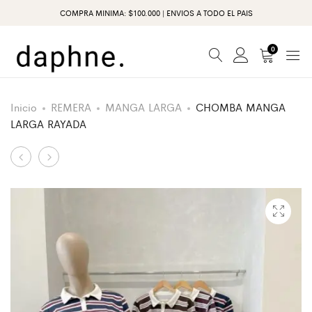
COMPRA MINIMA: $100.000 | ENVIOS A TODO EL PAIS
0
Inicio
REMERA
MANGA LARGA
CHOMBA MANGA
LARGA RAYADA
Producto
BODY
TOP
ML
LANILLA
de
ESCOTE
LUREX
navegación
V
ASIMETRICO