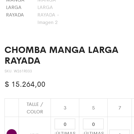
CHOMBA MANGA LARGA
RAYADA
SKU:
W261R033
$
15.264,00
TALLE /
3
5
7
COLOR
¡ÚLTIMAS
¡ÚLTIMAS