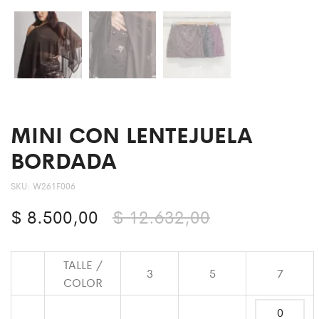
MINI CON LENTEJUELA
BORDADA
SKU:
W261F006
El
El
$
8.500,00
$
12.632,00
precio
precio
TALLE /
original
actual
3
5
7
COLOR
era:
es: