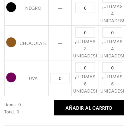
$ 12.632,00.
$ 8.500,00.
¡ÚLTIMAS
NEGRO
—
4
UNIDADES!
¡ÚLTIMAS
¡ÚLTIMAS
CHOCOLATE
—
3
4
UNIDADES!
UNIDADES!
¡ÚLTIMAS
¡ÚLTIMAS
UVA
5
5
UNIDADES!
UNIDADES!
Items:
0
AÑADIR AL CARRITO
Total:
0