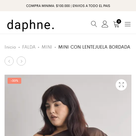
COMPRA MINIMA: $100.000 | ENVIOS A TODO EL PAIS
0
Inicio
FALDA
MINI
MINI CON LENTEJUELA BORDADA
Producto
CARDIGAN
VESTIDO
ML
MICROFIBRA
de
RAYADO
CON
navegación
-
33%
FRUNCE