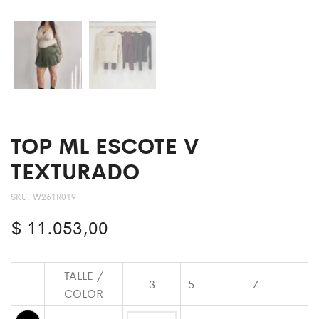
TOP ML ESCOTE V
TEXTURADO
SKU:
W261R019
$
11.053,00
TALLE /
3
5
7
COLOR