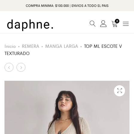
COMPRA MINIMA: $100.000 | ENVIOS A TODO EL PAIS
0
Inicio
REMERA
MANGA LARGA
TOP ML ESCOTE V
TEXTURADO
Producto
CHOMBA
REMERA
RAYADA
BORDADO
de
SOL
navegación
DE
MAYO