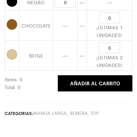
NEGRO
—
—
CHOCOLATE
—
—
¡ÚLTIMAS 1
UNIDADES!
BEIGE
—
—
¡ÚLTIMAS 2
UNIDADES!
Items:
0
AÑADIR AL CARRITO
Total:
0
MANGA LARGA
,
REMERA
,
TOP
CATEGORIAS: