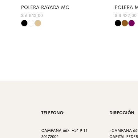
POLERA RAYADA MC
POLERA 
$
6.843,00
$
8.422,00
TELEFONO:
DIRECCIÓN
CAMPANA 667: +54 9 11
-CAMPANA 667
30172002
CAPITAL FEDE