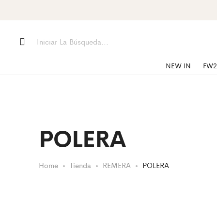
NEW IN
FW2
POLERA
Home
Tienda
REMERA
POLERA