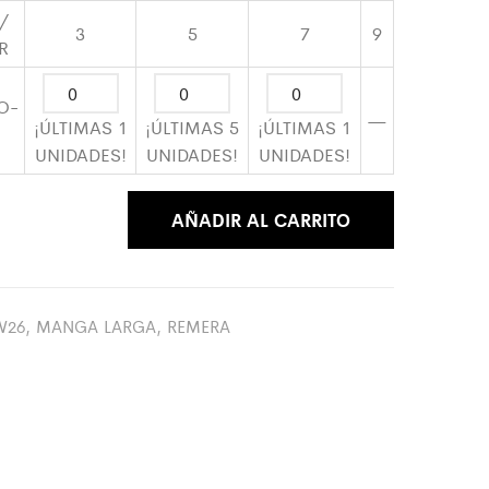
 /
3
5
7
9
R
O-
—
¡ÚLTIMAS 1
¡ÚLTIMAS 5
¡ÚLTIMAS 1
UNIDADES!
UNIDADES!
UNIDADES!
AÑADIR AL CARRITO
W26
,
MANGA LARGA
,
REMERA