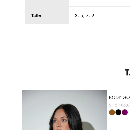
Talle
3, 5, 7, 9
T
BODY GO
$
12.106,0